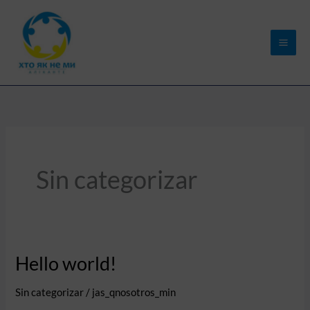
Ir
al
contenido
Sin categorizar
Hello world!
Hello
world!
Sin categorizar
/
jas_qnosotros_min