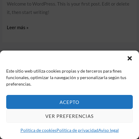
Welcome to WordPress. This is your first post. Edit or delete
it, then start writing!
Leer más »
Este sitio web utiliza cookies propias y de terceros para fines
funcionales, optimizar la navegación y personalizarla según tus
preferencias.
Copyright © 2026 QUIÉN SINO NOSOTROS
ACEPTO
Aviso legal
VER PREFERENCIAS
Política de privacidad
Política de cookies
Política de cookies
Política de privacidad
Aviso legal